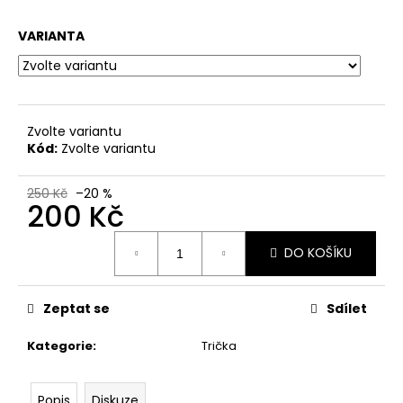
a
VARIANTA
j
í
t
?
Zvolte variantu
Kód:
Zvolte variantu
250 Kč
–20 %
200 Kč
HLEDAT
Měrná
DO KOŠÍKU
cena:
D
o
Zeptat se
Sdílet
p
o
Kategorie
:
Trička
r
u
Popis
Diskuze