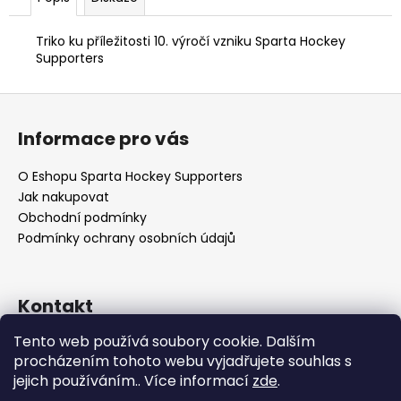
č
u
j
Triko ku příležitosti 10. výročí vzniku Sparta Hockey
Supporters
e
m
e
Z
á
Informace pro vás
p
a
O Eshopu Sparta Hockey Supporters
t
Jak nakupovat
í
Obchodní podmínky
Podmínky ochrany osobních údajů
Kontakt
Tento web používá soubory cookie. Dalším
eshop
@
4spartans.cz
procházením tohoto webu vyjadřujete souhlas s
https://www.facebook.com/eshopshs
jejich používáním.. Více informací
zde
.