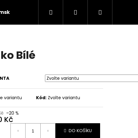
Hledat
Přihlášení
Nákupní
mské oblečení
košík
iko Bílé
ANTA
te variantu
Kód:
Zvolte variantu
Kč
–20 %
0 Kč
ná
DO KOŠÍKU
: