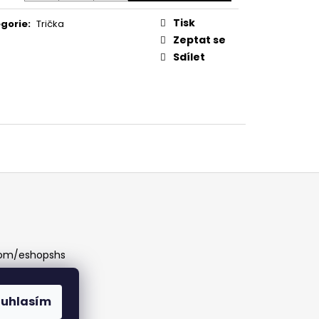
Tisk
gorie
:
Trička
Zeptat se
Sdílet
com/eshopshs
ouhlasím