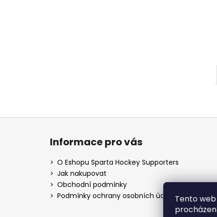
l
Z
á
Informace pro vás
p
a
O Eshopu Sparta Hockey Supporters
t
Jak nakupovat
í
Obchodní podmínky
Podmínky ochrany osobních údajů
Tento web 
procházení