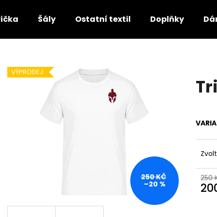
rička
Šály
Ostatní textil
Doplňky
Dá
Co potřebujete najít?
VÝPRODEJ
Tr
HLEDAT
VARI
Doporučujeme
Zvol
250 KČ
250 
–20 %
20
Měr
cena